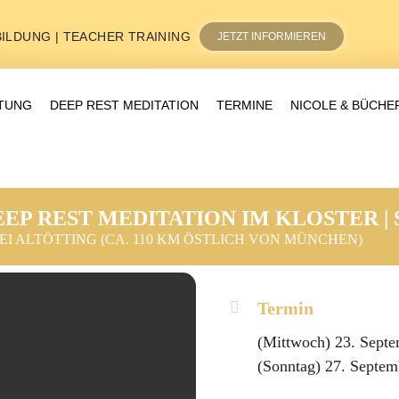
ILDUNG | TEACHER TRAINING
JETZT INFORMIEREN
ITUNG
DEEP REST MEDITATION
TERMINE
NICOLE & BÜCHE
EEP REST MEDITATION IM KLOSTER 
I ALTÖTTING (CA. 110 KM ÖSTLICH VON MÜNCHEN)
Termin
(Mittwoch) 23. Septe
(Sonntag) 27. Septem