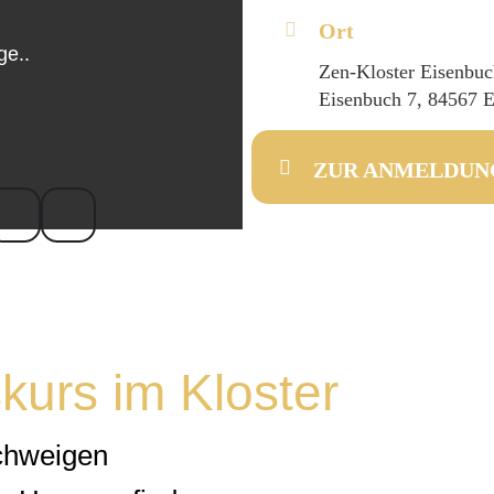
Ort
Zen-Kloster Eisenbu
Eisenbuch 7, 84567 E
ZUR ANMELDUN
kurs im Kloster
chweigen