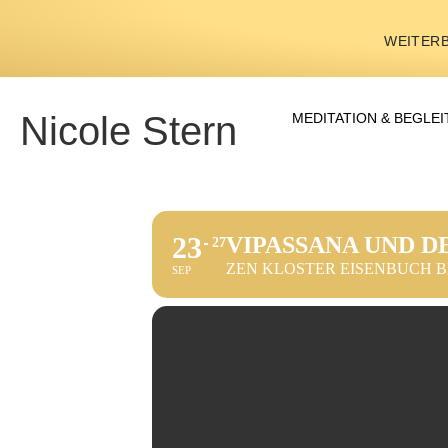
WEITERB
Nicole Stern
MEDITATION & BEGLE
23
VIPASSANA UND D
27
ZEN KLOSTER EISENBUCH BE
SEP