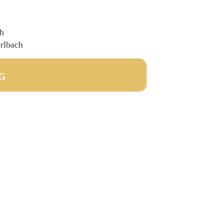
ch
rlbach
G