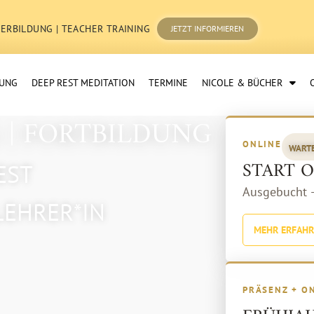
ERBILDUNG | TEACHER TRAINING
JETZT INFORMIEREN
TUNG
DEEP REST MEDITATION
TERMINE
NICOLE & BÜCHER
 | FORTBILDUNG
ONLINE
WARTE
START 
EST
Ausgebucht –
LEHRER*IN
MEHR ERFAH
PRÄSENZ + O