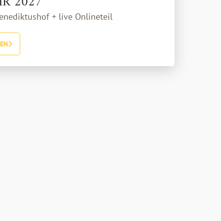
R 2027
enediktushof + live Onlineteil
REN