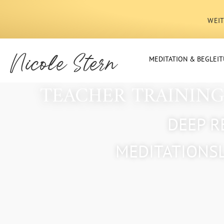
WEIT
Nicole Stern
MEDITATION & BEGLEI
TEACHER TRAINING
DEEP R
MEDITATIONS